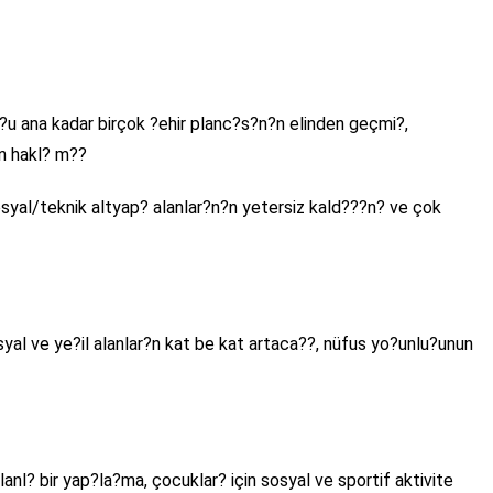
 ?u ana kadar birçok ?ehir planc?s?n?n elinden geçmi?,
en hakl? m??
syal/teknik altyap? alanlar?n?n yetersiz kald???n? ve çok
syal ve ye?il alanlar?n kat be kat artaca??, nüfus yo?unlu?unun
l? bir yap?la?ma, çocuklar? için sosyal ve sportif aktivite