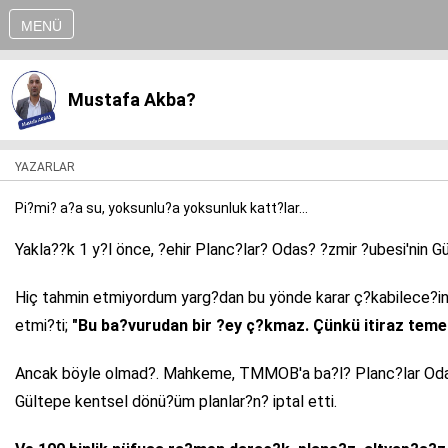
MENÜ
Mustafa Akba?
YAZARLAR
Pi?mi? a?a su, yoksunlu?a yoksunluk katt?lar...
Yakla??k 1 y?l önce, ?ehir Planc?lar? Odas? ?zmir ?ubesi'nin 
Hiç tahmin etmiyordum yarg?dan bu yönde karar ç?kabilece?ini
etmi?ti;
"Bu ba?vurudan bir ?ey ç?kmaz. Çünkü itiraz teme
Ancak böyle olmad?. Mahkeme, TMMOB'a ba?l? Planc?lar Odas?'n
Gültepe kentsel dönü?üm planlar?n? iptal etti.