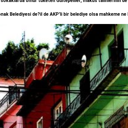
sokaklarda ömür tüketen Gültepeliler, makus talihlerinin de
ak Belediyesi de?il de AKP'li bir belediye olsa mahkeme ne 