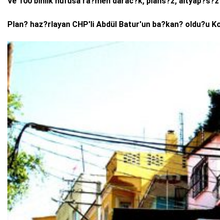
Ve 100 binlik nüfusa ra?men darac?k, plans?z, altyap?s?z 
Plan? haz?rlayan CHP'li Abdül Batur'un ba?kan? oldu?u Kon