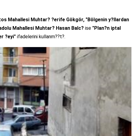
tos Mahallesi Muhtar? ?erife Gökgör,
"Bölgenin y?llardan
adolu Mahallesi Muhtar? Hasan Balc?
ise
"Plan?n iptal
r ?eyi"
ifadelerini kullanm??t?.