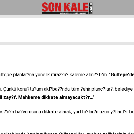
Gültepe planlar?na yönelik itiraz?n? kaleme alm??t?m.
"Gültepe'd
. Çünkü konu?tu?um akl?ba??nda tüm ?ehir planc?lar?, belediye v
li zay?f. Mahkeme dikkate almayacakt?r..."
?n ba?vurusunu dikkate alarak, yurtta?lar?n uzun y?llard?r bek