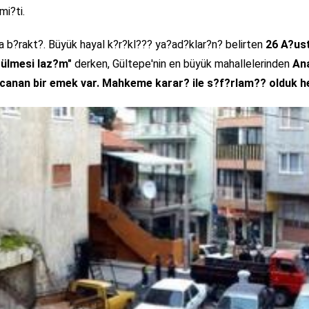
mi?ti.
da b?rakt?. Büyük hayal k?r?kl??? ya?ad?klar?n? belirten
26 A?us
zülmesi laz?m"
derken, Gültepe'nin en büyük mahallelerinden
An
canan bir emek var. Mahkeme karar? ile s?f?rlam?? olduk he