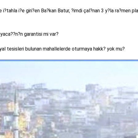
i?tahla i?e giri?en Ba?kan Batur, ?imdi çal?nan 3 y?la ra?men pla
yaca??n?n garantisi mi var?
osyal tesisleri bulunan mahallelerde oturmaya hakk? yok mu?