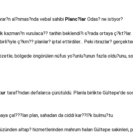
arar?n al?nmas?nda vebal sahibi
Planc?lar
Odas? ne istiyor?
k kazman?n vurulaca?? tarihin beklendi?i s?rada ortaya ç?kt?lar.
i?iyle ç?km?? planlar? iptal ettirdiler... Peki itirazlar? gerçekt
 özetle; bölgede öngörülen nüfus yo?unlu?unun fazla oldu?unu, so
tur
taraf?ndan defalarca çürütüldü. Planla birlikte Gültepe'de so
maya çal???lan plan, sahadan da ciddi kar??l?k bulmu?tu.
nden altap? hizmetlerinden mahrum halan Gültepe sakinleri, plan