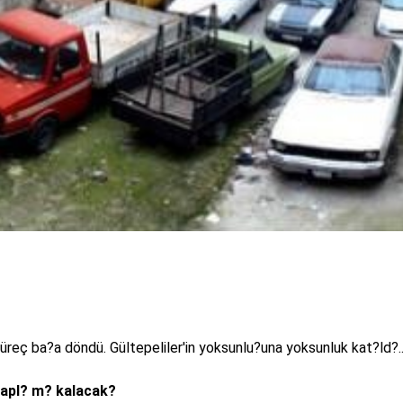
Süreç ba?a döndü. Gültepeliler'in yoksunlu?una yoksunluk kat?ld?..
sapl? m? kalacak?