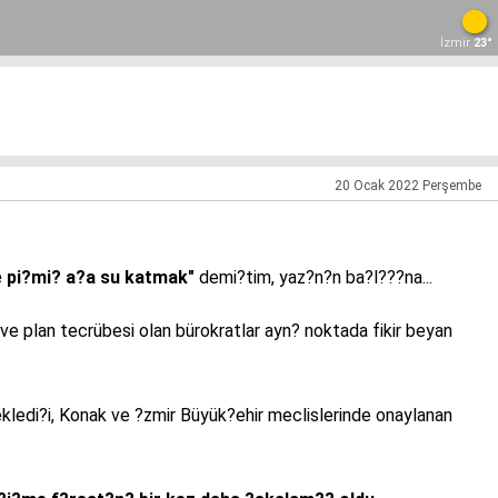
İzmir
23°
20 Ocak 2022 Perşembe
e pi?mi? a?a su katmak"
demi?tim, yaz?n?n ba?l???na...
e plan tecrübesi olan bürokratlar ayn? noktada fikir beyan
ledi?i, Konak ve ?zmir Büyük?ehir meclislerinde onaylanan