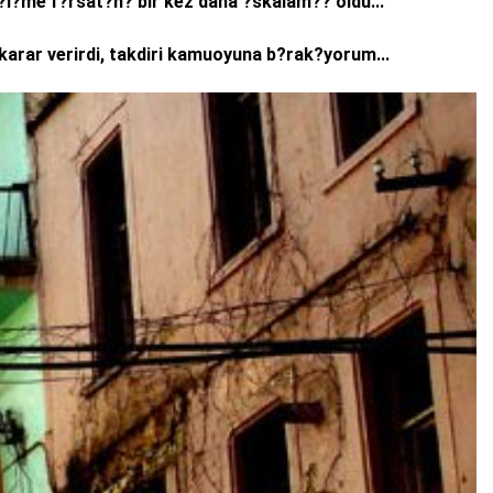
?i?me f?rsat?n? bir kez daha ?skalam?? oldu...
karar verirdi, takdiri kamuoyuna b?rak?yorum...