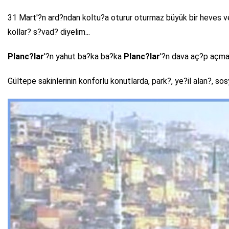
31 Mart'?n ard?ndan koltu?a oturur oturmaz büyük bir heves ve 
kollar? s?vad? diyelim...
Planc?lar
'?n yahut ba?ka ba?ka
Planc?lar
'?n dava aç?p açma
Gültepe sakinlerinin konforlu konutlarda, park?, ye?il alan?, s