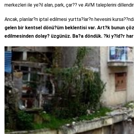
merkezleri ile ye?il alan, park, çar?? ve AVM taleplerini dillendir
Ancak, planlar?n iptal edilmesi yurtta?lar?n hevesini kursa??n
gelen bir kentsel dönü?üm beklentisi var. Art?k bunun çö
edilmesinden dolay? üzgünüz. Ba?a döndük. ?ki y?ld?r har