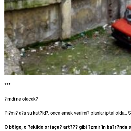
***
?imdi ne olacak?
Pi?mi? a?a su kat?ld?, onca emek verilmi? planlar iptal oldu... 
O bölge, o ?ekilde ortaça? art??? gibi ?zmir'in ba?r?nda 