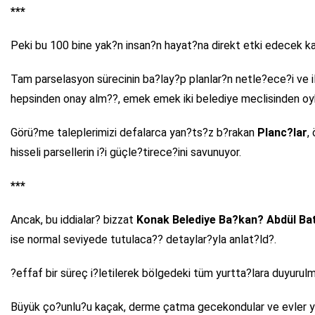
***
Peki bu 100 bine yak?n insan?n hayat?na direkt etki edecek k
Tam parselasyon sürecinin ba?lay?p planlar?n netle?ece?i ve il
hepsinden onay alm??, emek emek iki belediye meclisinden oybirl
Görü?me taleplerimizi defalarca yan?ts?z b?rakan
Planc?lar
,
hisseli parsellerin i?i güçle?tirece?ini savunuyor.
***
Ancak, bu iddialar? bizzat
Konak Belediye Ba?kan? Abdül Ba
ise normal seviyede tutulaca?? detaylar?yla anlat?ld?.
?effaf bir süreç i?letilerek bölgedeki tüm yurtta?lara duyurul
Büyük ço?unlu?u kaçak, derme çatma gecekondular ve evler yüzü