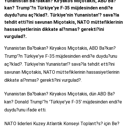
Yunanistan Ba?bakan? Kiryakos Miçotakis, ABD Ba?
kan? Trump'?n Türkiye'ye F-35 müjdesinden endi?e
duydu?unu aç?klad?. Türkiye'nin Yunanistan'? sava?la
tehdit etti?ini savunan Miçotakis, NATO müttefiklerinin
hassasiyetlerinin dikkate al?nmas? gerekti?ini
vurgulad?.
Yunanistan Ba?bakan? Kiryakos Miçotakis, ABD Ba?kan?
Trump'?n Türkiye'ye F-35 müjdesinden endi?e duydu?unu
aç?klad?. Türkiye'nin Yunanistan'? sava?la tehdit etti?ini
savunan Miçotakis, NATO müttefiklerinin hassasiyetlerinin
dikkate al?nmas? gerekti?ini vurgulad?.
Yunanistan Ba?bakan? Kiryakos Miçotakis, dün ABD Ba?
kan? Donald Trump'?n 'Türkiye'ye F-35' müjdesinden endi?e
duydu?unu ifade etti.
NATO liderleri Kuzey Atlantik Konseyi Toplant?s? için Be?