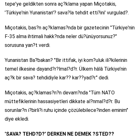
tepe'ye geldikten sonra aç?klama yapan Miçotakis,
'Türkiye'nin Yunanistan'? sava?la tehdit etti?ini' vurgulad?.
Miçotakis, bas?n aç?klamas?nda bir gazetecinin "Türkiye'nin
F-35 alma ihtimali hakk?nda neler dü?ünüyorsunuz?"
sorusuna yan?t verdi.
Yunanistan Ba?bakan? "Bir ittifak, iyi kom?uluk ili?kilerinin
temel ilkesine dayand?r?lmal?d?r. Ülkem hâlâ Türkiye’nin
aç?k bir sava? tehdidiyle kar?? kar??yad?r." dedi.
Miçotakis, aç?klamas?n?n devam?nda "Tüm NATO
müttefiklerinin hassasiyetleri dikkate al?nmal?d?r. Bu
sorunlar?n i?birli?i ruhu içinde çözülebilece?inden eminim"
diye ekledi.
'SAVA? TEHD?D?' DERKEN NE DEMEK ?STED??