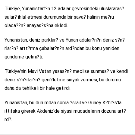
Türkiye, Yunanistan'?n 12 adalar çevresindeki uluslararas?
sular? ihlal etmesi durumunda bir sava? halinin me?ru
olaca??n? anayas?s?na ekledi.
Yunanistan, deniz parklar? ve Yunan adalar?n?n deniz s?n?
rlar?n? artt?rma çabalar?n?n ard?ndan bu konu yeniden
gündeme gelmi?ti.
Türkiye'nin Mavi Vatan yasas?n? meclise sunmas? ve kendi
deniz s?n?rlar?n? geni?letme sinyali vermesi, bu durumu
daha da tehlikeli bir hale getirdi.
Yunanistan, bu durumdan sonra ?srail ve Güney K?br?s'la
ittifaka girerek Akdeniz'de siyasi mücadelenin dozunu art?
rd?.