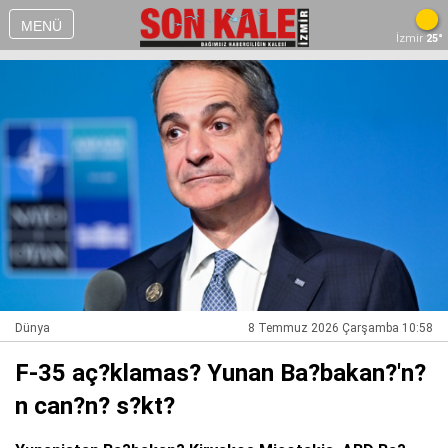
MENÜ
İzmir
25°
Dünya
8 Temmuz 2026 Çarşamba 10:58
F-35 aç?klamas? Yunan Ba?bakan?'n?
n can?n? s?kt?