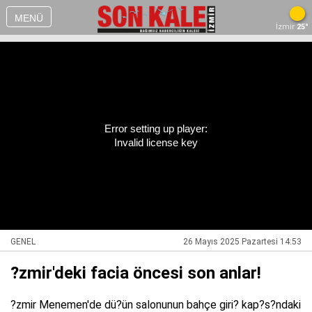
MENÜ
İzmir
25°
Error setting up player:
Invalid license key
GENEL
26 Mayıs 2025 Pazartesi 14:53
?zmir'deki facia öncesi son anlar!
?zmir Menemen'de dü?ün salonunun bahçe giri? kap?s?ndaki