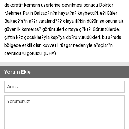
dekoratif kemerin üzerlerine devrilmesi sonucu Doktor
Mehmet Fatih Baltac?'n?n hayat?n? kaybetti?i, e?i Güler
Baltac?'n?n a??r yaraland??? olaya ili?kin dü?ün salonuna ait
güvenlik kameras? görüntüleri ortaya ç?kt?. Görüntülerde;
çiftin k?z çocuklar?yla kap?ya do?ru yürüdükleri, bu s?rada
bölgede etkili olan kuvvetli rüzgar nedeniyle a?açlar?n
savruldu?u görüldü. (DHA)
Yorum Ekle