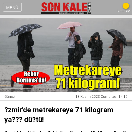
MENÜ
İzmir
25°
Güncel
18 Kasım 2023 Cumartesi 14:16
?zmir'de metrekareye 71 kilogram
ya??? dü?tü!