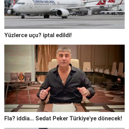
Yüzlerce uçu? iptal edildi!
Fla? iddia... Sedat Peker Türkiye'ye dönecek!