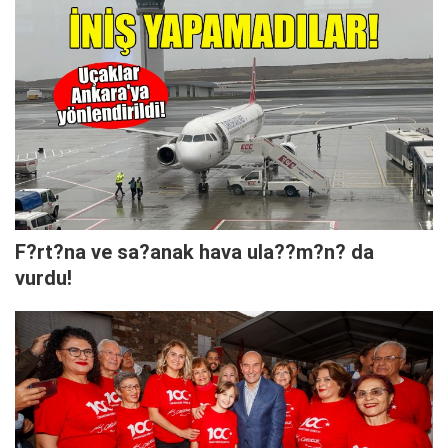
F?rt?na ve sa?anak hava ula??m?n? da
vurdu!