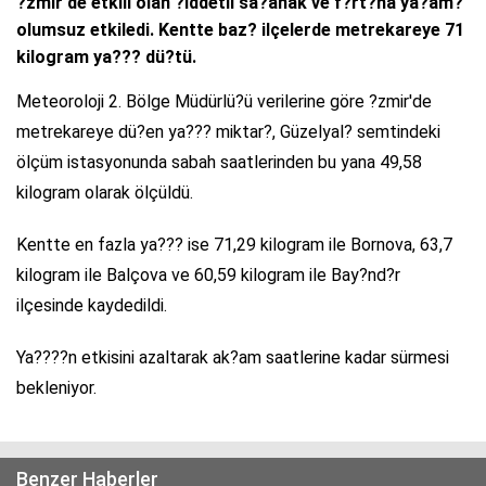
?zmir'de etkili olan ?iddetli sa?anak ve f?rt?na ya?am?
olumsuz etkiledi. Kentte baz? ilçelerde metrekareye 71
kilogram ya??? dü?tü.
Meteoroloji 2. Bölge Müdürlü?ü verilerine göre ?zmir'de
metrekareye dü?en ya??? miktar?, Güzelyal? semtindeki
ölçüm istasyonunda sabah saatlerinden bu yana 49,58
kilogram olarak ölçüldü.
Kentte en fazla ya??? ise 71,29 kilogram ile Bornova, 63,7
kilogram ile Balçova ve 60,59 kilogram ile Bay?nd?r
ilçesinde kaydedildi.
Ya????n etkisini azaltarak ak?am saatlerine kadar sürmesi
bekleniyor.
Benzer Haberler