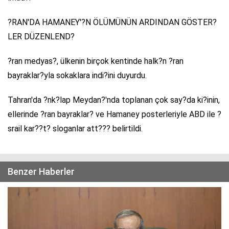
?RAN'DA HAMANEY'?N ÖLÜMÜNÜN ARDINDAN GÖSTER?
LER DÜZENLEND?
?ran medyas?, ülkenin birçok kentinde halk?n ?ran
bayraklar?yla sokaklara indi?ini duyurdu.
Tahran'da ?nk?lap Meydan?'nda toplanan çok say?da ki?inin,
ellerinde ?ran bayraklar? ve Hamaney posterleriyle ABD ile ?
srail kar??t? sloganlar att??? belirtildi.
Benzer Haberler