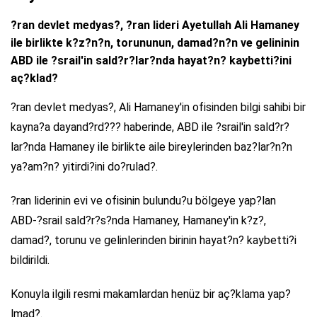
?ran devlet medyas?, ?ran lideri Ayetullah Ali Hamaney
ile birlikte k?z?n?n, torununun, damad?n?n ve gelininin
ABD ile ?srail'in sald?r?lar?nda hayat?n? kaybetti?ini
aç?klad?
?ran devlet medyas?, Ali Hamaney'in ofisinden bilgi sahibi bir
kayna?a dayand?rd??? haberinde, ABD ile ?srail'in sald?r?
lar?nda Hamaney ile birlikte aile bireylerinden baz?lar?n?n
ya?am?n? yitirdi?ini do?rulad?.
?ran liderinin evi ve ofisinin bulundu?u bölgeye yap?lan
ABD-?srail sald?r?s?nda Hamaney, Hamaney'in k?z?,
damad?, torunu ve gelinlerinden birinin hayat?n? kaybetti?i
bildirildi.
Konuyla ilgili resmi makamlardan henüz bir aç?klama yap?
lmad?.