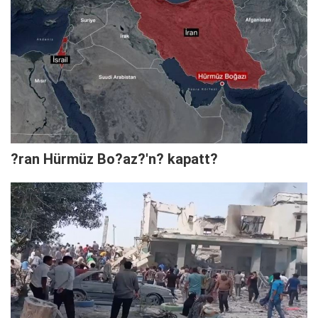
?ran Hürmüz Bo?az?'n? kapatt?