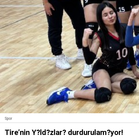
Spor
Tire’nin Y?ld?zlar? durdurulam?yor!