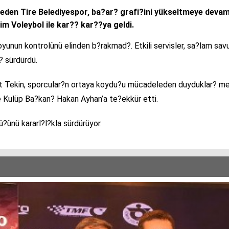
 eden Tire Belediyespor, ba?ar? grafi?ini yükseltmeye devam
im Voleybol ile kar?? kar??ya geldi.
oyunun kontrolünü elinden b?rakmad?. Etkili servisler, sa?lam s
? sürdürdü.
 Tekin, sporcular?n ortaya koydu?u mücadeleden duyduklar? memn
 Kulüp Ba?kan? Hakan Ayhan’a te?ekkür etti.
ü?ünü kararl?l?kla sürdürüyor.