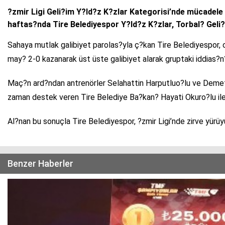
?zmir Ligi Geli?im Y?ld?z K?zlar Kategorisi’nde mücadele
haftas?nda Tire Belediyespor Y?ld?z K?zlar, Torbal? Geli?
Sahaya mutlak galibiyet parolas?yla ç?kan Tire Belediyespor, 
may? 2-0 kazanarak üst üste galibiyet alarak gruptaki iddias?n
Maç?n ard?ndan antrenörler Selahattin Harputluo?lu ve Demet
zaman destek veren Tire Belediye Ba?kan? Hayati Okuro?lu ile
Al?nan bu sonuçla Tire Belediyespor, ?zmir Ligi’nde zirve yürüy
Benzer Haberler