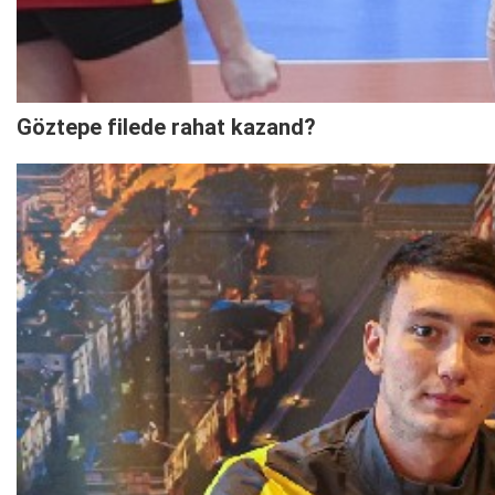
Göztepe filede rahat kazand?