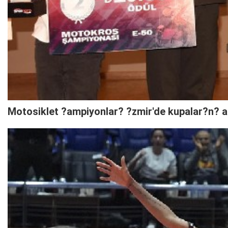
Motosiklet ?ampiyonlar? ?zmir'de kupalar?n? a