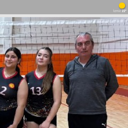
İzmir
22°