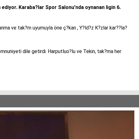
 ediyor. Karaba?lar Spor Salonu’nda oynanan ligin 6.
avunma ve tak?m uyumuyla öne ç?kan , Y?ld?z K?zlar kar??la?
uniyeti dile getirdi. Harputluo?lu ve Tekin, tak?ma her