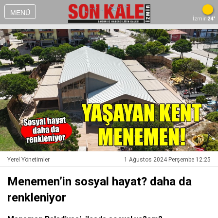
MENÜ
İzmir
24°
Yerel Yönetimler
1 Ağustos 2024 Perşembe 12:25
Menemen’in sosyal hayat? daha da
renkleniyor