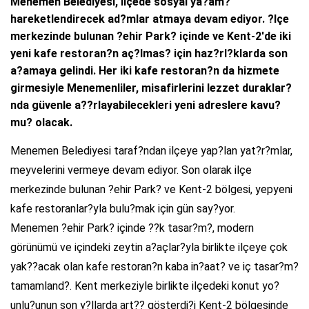
Menemen Belediyesi, ilçede sosyal ya?am?
hareketlendirecek ad?mlar atmaya devam ediyor. ?lçe
merkezinde bulunan ?ehir Park? içinde ve Kent-2'de iki
yeni kafe restoran?n aç?lmas? için haz?rl?klarda son
a?amaya gelindi. Her iki kafe restoran?n da hizmete
girmesiyle Menemenliler, misafirlerini lezzet duraklar?
nda güvenle a??rlayabilecekleri yeni adreslere kavu?
mu? olacak.
Menemen Belediyesi taraf?ndan ilçeye yap?lan yat?r?mlar,
meyvelerini vermeye devam ediyor. Son olarak ilçe
merkezinde bulunan ?ehir Park? ve Kent-2 bölgesi, yepyeni
kafe restoranlar?yla bulu?mak için gün say?yor.
Menemen ?ehir Park? içinde ??k tasar?m?, modern
görünümü ve içindeki zeytin a?açlar?yla birlikte ilçeye çok
yak??acak olan kafe restoran?n kaba in?aat? ve iç tasar?m?
tamamland?. Kent merkeziyle birlikte ilçedeki konut yo?
unlu?unun son y?llarda art?? gösterdi?i Kent-2 bölgesinde