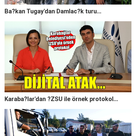
Ba?kan Tugay'dan Damlac?k turu...
Karaba?lar'dan ?ZSU ile örnek protokol...