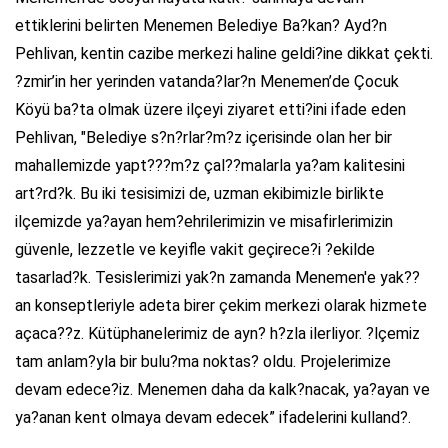
ettiklerini belirten Menemen Belediye Ba?kan? Ayd?n
Pehlivan, kentin cazibe merkezi haline geldi?ine dikkat çekti.
?zmir’in her yerinden vatanda?lar?n Menemen’de Çocuk
Köyü ba?ta olmak üzere ilçeyi ziyaret etti?ini ifade eden
Pehlivan, "Belediye s?n?rlar?m?z içerisinde olan her bir
mahallemizde yapt???m?z çal??malarla ya?am kalitesini
art?rd?k. Bu iki tesisimizi de, uzman ekibimizle birlikte
ilçemizde ya?ayan hem?ehrilerimizin ve misafirlerimizin
güvenle, lezzetle ve keyifle vakit geçirece?i ?ekilde
tasarlad?k. Tesislerimizi yak?n zamanda Menemen'e yak??
an konseptleriyle adeta birer çekim merkezi olarak hizmete
açaca??z. Kütüphanelerimiz de ayn? h?zla ilerliyor. ?lçemiz
tam anlam?yla bir bulu?ma noktas? oldu. Projelerimize
devam edece?iz. Menemen daha da kalk?nacak, ya?ayan ve
ya?anan kent olmaya devam edecek” ifadelerini kulland?.