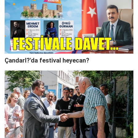
Çandarl?'da festival heyecan?