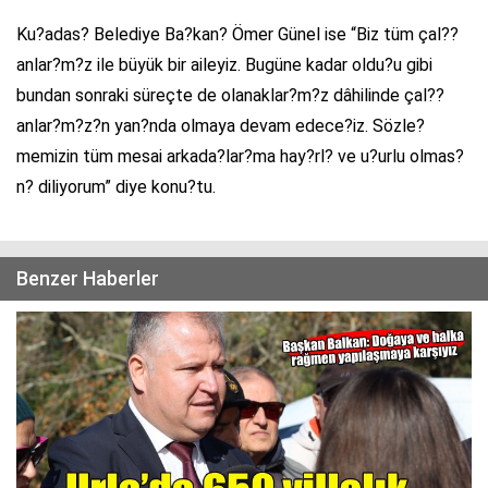
Ku?adas? Belediye Ba?kan? Ömer Günel ise “Biz tüm çal??
anlar?m?z ile büyük bir aileyiz. Bugüne kadar oldu?u gibi
bundan sonraki süreçte de olanaklar?m?z dâhilinde çal??
anlar?m?z?n yan?nda olmaya devam edece?iz. Sözle?
memizin tüm mesai arkada?lar?ma hay?rl? ve u?urlu olmas?
n? diliyorum” diye konu?tu.
Benzer Haberler