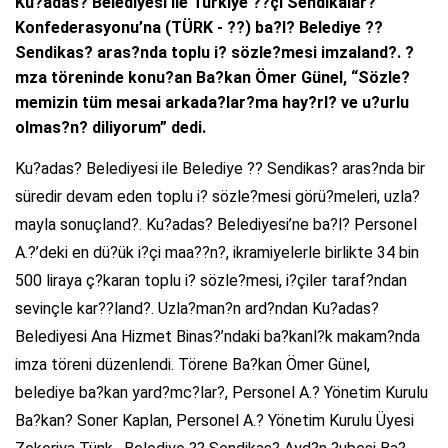
Ku?adas? Belediyesi ile Türkiye ??çi Sendikalar?
Konfederasyonu’na (TÜRK - ??) ba?l? Belediye ??
Sendikas? aras?nda toplu i? sözle?mesi imzaland?. ?
mza töreninde konu?an Ba?kan Ömer Günel, “Sözle?
memizin tüm mesai arkada?lar?ma hay?rl? ve u?urlu
olmas?n? diliyorum” dedi.
Ku?adas? Belediyesi ile Belediye ?? Sendikas? aras?nda bir
süredir devam eden toplu i? sözle?mesi görü?meleri, uzla?
mayla sonuçland?. Ku?adas? Belediyesi’ne ba?l? Personel
A.?’deki en dü?ük i?çi maa??n?, ikramiyelerle birlikte 34 bin
500 liraya ç?karan toplu i? sözle?mesi, i?çiler taraf?ndan
sevinçle kar??land?. Uzla?man?n ard?ndan Ku?adas?
Belediyesi Ana Hizmet Binas?’ndaki ba?kanl?k makam?nda
imza töreni düzenlendi. Törene Ba?kan Ömer Günel,
belediye ba?kan yard?mc?lar?, Personel A.? Yönetim Kurulu
Ba?kan? Soner Kaplan, Personel A.? Yönetim Kurulu Üyesi