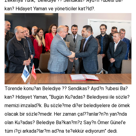
Zekeriya Tünk, Belediye ?? Sendikas? Ayd?n ?ubesi Ba?
kan? Hidayet Yaman ve yöneticiler kat?ld?.
Törende konu?an Belediye ?? Sendikas? Ayd?n ?ubesi Ba?
kan? Hidayet Yaman, “Bugün Ku?adas? Belediyesi ile sözle?
memizi imzalad?k. Bu sözle?me di?er belediyelere de örnek
olacak bir sözle?medir. Her zaman çal??anlar?n?n yan?nda
olan Ku?adas? Belediye Ba?kan?m?z Say?n Ömer Günel’e
tüm i?çi arkada?lar?m ad?na te?ekkür ediyorum” dedi.