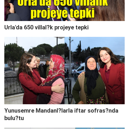
Urla'da 650 villal?k projeye tepki
Yunusemre Mandanl?larla iftar sofras?nda
bulu?tu