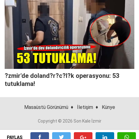
?zmir'de doland?r?c?l?k operasyonu: 53
tutuklama!
Masaüstü Görünümü
♦
İletişim
♦
Künye
Copyright © 2026 Son Kale İzmir
PAYLAŞ