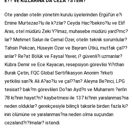
E?? VE KIZLARINA DA CEZA ?STEM?
Öte yandan otelin yönetim kurulu üyelerinden Ergül’ün e?i
Emine Murtezao?lu ile k?zlar? Ceyda Hac?bekiro?lu ve Elif
Aras, otel müdürü Zeki Y?lmaz, muhasebe müdürü yard?mc?
lar? Mehmet Salun ile Cemal Özer, otelin teknik sorumlular?
Tahsin Pekcan, Hüseyin Özer ve Bayram Ütkü, mutfak çal??
anlar? Re?at Bölük ve Faysal Yaver, i? güvenli?i uzmanlar?
Kübra Demir ve Ece Kayacan, resepsiyon görevlisi Yi?ithan
Burak Çetin, FQC Global Sertifikasyon Anonim ?irketi
yetkilisi san?k Ali A?ao?lu ve çal??an? Aleyna Be?inci, LPG
tesisat? bak?m görevlileri Do?an Ayd?n ve Muharrem ?en'in
78 ki?inin hayat?n? kaybetmesi ile 137 ki?inin yaralanmas?na
neden olduklar? gerekçesiyle bilinçli taksirle birden fazla ki?
inin ölümüne ve yaralanmas?na neden olma suçundan
cezaland?r?lmalar? istendi.