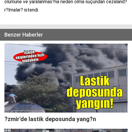
ölümüne ve yaralanmas?na neden olma suçundan cezaland?
r?lmalar? istendi.
Benzer Haberler
?zmir'de lastik deposunda yang?n