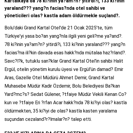
Kartalkaya'da 78 ki?inin ya?am?n? yitirdi?i, 133 ki?inin
yaraland??? yang?n facias?nda otel sahibi ve
yöneticileri olas? kastla adam öldürmekle suçland?.
Bolu'daki Grand Kartal Otel'de 21 Ocak 2025'te, tüm
Türkiye'yi yasa bo?an yang?nla ilgili yeni geli?me ya?and?.
78 ki?inin ya?am?n? yitirdi?i, 133 ki?inin yaraland??? yang?n
facias?na ili?kin davada esas hakk?nda mütalaa haz?rland?.
Savc?l?k, tutuklu san?klar Grand Kartal Otel’in sahibi Halit
Ergül, otelin yönetim kurulu üyesi ve Ergül’ün damad? Emir
Aras, Gazelle Otel Müdürü Ahmet Demir, Grand Kartal
Muhasebe Müdür Kadir Özdemir, Bolu Belediyesi Ba?kan
Yard?mc?s? Sedat Gülener, ?tfaiye Müdür Vekili Kenan Co?
kun ve ?tfaiye Eri ?rfan Acar hakk?nda 78 ki?iyi olas? kastla
öldürmekten, 35 ki?iyi de olas? kastla kasten yaralama
suçundan cezaland?r?lmalar?n? talep etti.