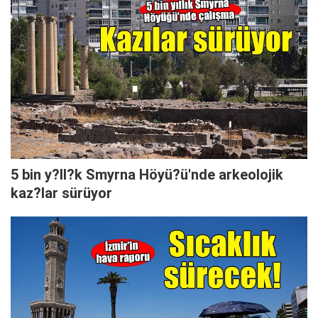
5 bin y?ll?k Smyrna Höyü?ü'nde arkeolojik
kaz?lar sürüyor