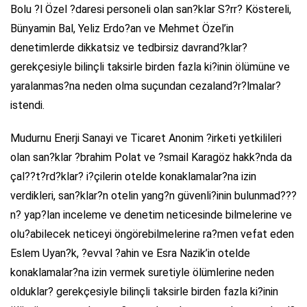
Bolu ?l Özel ?daresi personeli olan san?klar S?rr? Köstereli,
Bünyamin Bal, Yeliz Erdo?an ve Mehmet Özel’in
denetimlerde dikkatsiz ve tedbirsiz davrand?klar?
gerekçesiyle bilinçli taksirle birden fazla ki?inin ölümüne ve
yaralanmas?na neden olma suçundan cezaland?r?lmalar?
istendi.
Mudurnu Enerji Sanayi ve Ticaret Anonim ?irketi yetkilileri
olan san?klar ?brahim Polat ve ?smail Karagöz hakk?nda da
çal??t?rd?klar? i?çilerin otelde konaklamalar?na izin
verdikleri, san?klar?n otelin yang?n güvenli?inin bulunmad???
n? yap?lan inceleme ve denetim neticesinde bilmelerine ve
olu?abilecek neticeyi öngörebilmelerine ra?men vefat eden
Eslem Uyan?k, ?evval ?ahin ve Esra Nazik’in otelde
konaklamalar?na izin vermek suretiyle ölümlerine neden
olduklar? gerekçesiyle bilinçli taksirle birden fazla ki?inin