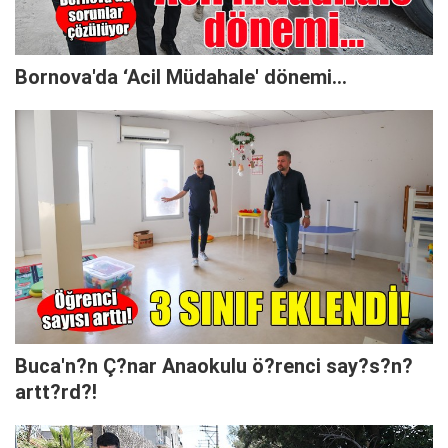
Bornova'da ‘Acil Müdahale' dönemi...
Buca'n?n Ç?nar Anaokulu ö?renci say?s?n?
artt?rd?!