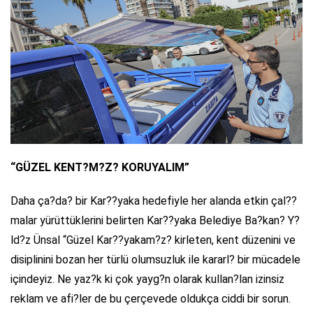
“GÜZEL KENT?M?Z? KORUYALIM”
Daha ça?da? bir Kar??yaka hedefiyle her alanda etkin çal??
malar yürüttüklerini belirten Kar??yaka Belediye Ba?kan? Y?
ld?z Ünsal “Güzel Kar??yakam?z? kirleten, kent düzenini ve
disiplinini bozan her türlü olumsuzluk ile kararl? bir mücadele
içindeyiz. Ne yaz?k ki çok yayg?n olarak kullan?lan izinsiz
reklam ve afi?ler de bu çerçevede oldukça ciddi bir sorun.