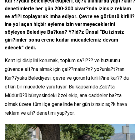
Kar??yaka Belediyesi ekipleri, aç?k alanlarda yapt?klar?
denetimlerle her gün 200-300 civar?nda izinsiz reklam
ve afi?i toplayarak imha ediyor. Çevre ve görüntü kirlili?
ine yol açan hiçbir eyleme izin vermeyeceklerini
söyleyen Belediye Ba?kan? Y?ld?z Ünsal “Bu izinsiz
giri?imler sona erene kadar mücadelemiz devam
edecek” dedi.
Kent içi disiplini korumak, toplum sa?l??? ve huzurunu
güvence alt?na almak için çal??malar?n? yo?unla?t?ran
Kar??yaka Belediyesi, çevre ve görüntü kirlili?ine kar?? da
etkin bir mücadele yürütüyor. Bu kapsamda Zab?ta
Müdürlü?ü bünyesindeki özel ekip, ana caddeler ba?ta
olmak üzere tüm ilçe genelinde her gün izinsiz aç?k hava
reklam ve afi? denetimi yap?yor.