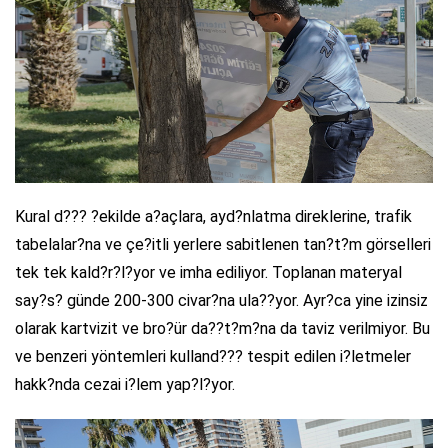
Kural d??? ?ekilde a?açlara, ayd?nlatma direklerine, trafik
tabelalar?na ve çe?itli yerlere sabitlenen tan?t?m görselleri
tek tek kald?r?l?yor ve imha ediliyor. Toplanan materyal
say?s? günde 200-300 civar?na ula??yor. Ayr?ca yine izinsiz
olarak kartvizit ve bro?ür da??t?m?na da taviz verilmiyor. Bu
ve benzeri yöntemleri kulland??? tespit edilen i?letmeler
hakk?nda cezai i?lem yap?l?yor.