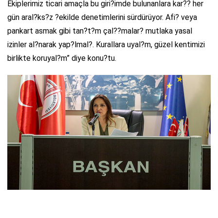
Ekiplerimiz ticari amaçla bu giri?imde bulunanlara kar?? her
gün aral?ks?z ?ekilde denetimlerini sürdürüyor. Afi? veya
pankart asmak gibi tan?t?m çal??malar? mutlaka yasal
izinler al?narak yap?lmal?. Kurallara uyal?m, güzel kentimizi
birlikte koruyal?m” diye konu?tu.