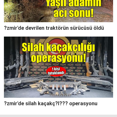
?zmir'de devrilen traktörün sürücüsü öldü
?zmir'de silah kaçakç?l??? operasyonu