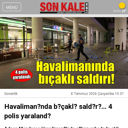
MENÜ
İzmir
23°
Güvenlik
8 Temmuz 2026 Çarşamba 10:37
Havaliman?nda b?çakl? sald?r?... 4
polis yaraland?