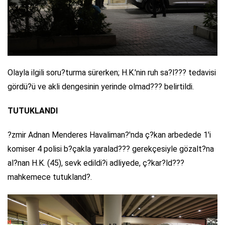
Olayla ilgili soru?turma sürerken; H.K.'nin ruh sa?l??? tedavisi
gördü?ü ve akli dengesinin yerinde olmad??? belirtildi.
TUTUKLANDI
?zmir Adnan Menderes Havaliman?'nda ç?kan arbedede 1'i
komiser 4 polisi b?çakla yaralad??? gerekçesiyle gözalt?na
al?nan H.K. (45), sevk edildi?i adliyede, ç?kar?ld???
mahkemece tutukland?.