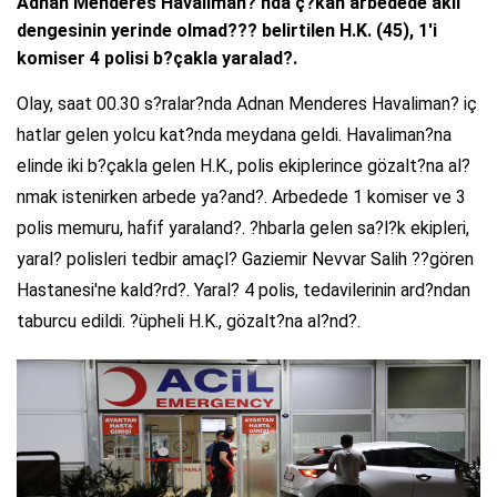
Adnan Menderes Havaliman?'nda ç?kan arbedede akli
dengesinin yerinde olmad??? belirtilen H.K. (45), 1'i
komiser 4 polisi b?çakla yaralad?.
Olay, saat 00.30 s?ralar?nda Adnan Menderes Havaliman? iç
hatlar gelen yolcu kat?nda meydana geldi. Havaliman?na
elinde iki b?çakla gelen H.K., polis ekiplerince gözalt?na al?
nmak istenirken arbede ya?and?. Arbedede 1 komiser ve 3
polis memuru, hafif yaraland?. ?hbarla gelen sa?l?k ekipleri,
yaral? polisleri tedbir amaçl? Gaziemir Nevvar Salih ??gören
Hastanesi'ne kald?rd?. Yaral? 4 polis, tedavilerinin ard?ndan
taburcu edildi. ?üpheli H.K., gözalt?na al?nd?.