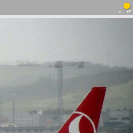
İzmir
25°