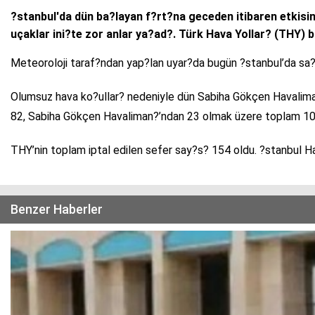
?stanbul'da dün ba?layan f?rt?na geceden itibaren etkis
uçaklar ini?te zor anlar ya?ad?. Türk Hava Yollar? (THY) bu
Meteoroloji taraf?ndan yap?lan uyar?da bugün ?stanbul’da sa?a
Olumsuz hava ko?ullar? nedeniyle dün Sabiha Gökçen Havalima
82, Sabiha Gökçen Havaliman?’ndan 23 olmak üzere toplam 105 s
THY’nin toplam iptal edilen sefer say?s? 154 oldu. ?stanbul Ha
Benzer Haberler