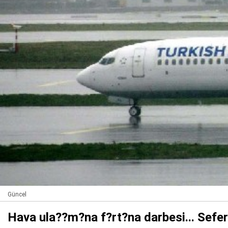
Güncel
Hava ula??m?na f?rt?na darbesi... Seferle