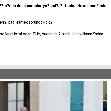
ula??m?nda da aksamalar ya?and?. ?stanbul Havaliman?'nda
rini iptal etmek zorunda kald?.
seferini iptal eden THY; bugün de ?stanbul Havaliman?’ndan