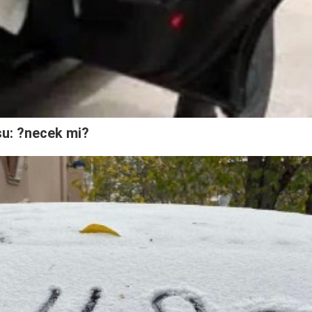
su: ?necek mi?