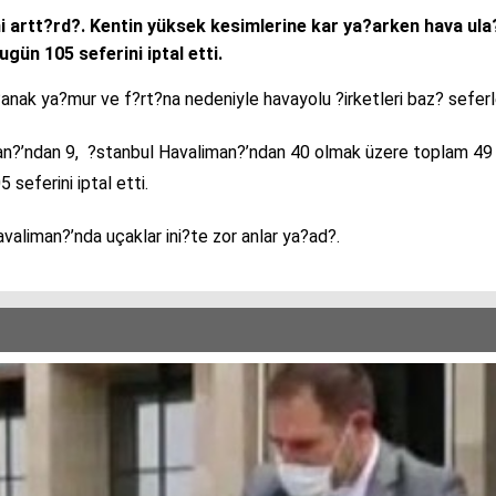
ini artt?rd?. Kentin yüksek kesimlerine kar ya?arken hava 
gün 105 seferini iptal etti.
nak ya?mur ve f?rt?na nedeniyle havayolu ?irketleri baz? seferle
n?’ndan 9, ?stanbul Havaliman?’ndan 40 olmak üzere toplam 49 
eferini iptal etti.
valiman?’nda uçaklar ini?te zor anlar ya?ad?.