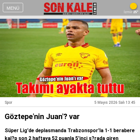
MENÜ
İzmir
25°
Spor
5 Mayıs 2026 Salı 13:45
Göztepe'nin Juan'? var
Süper Lig'de deplasmanda Trabzonspor'la 1-1 berabere
kal?p son 2 haftaya 52 puanla 5'inci s?rada giren