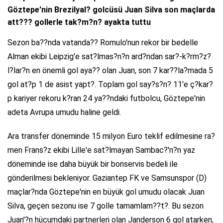
Göztepe'nin Brezilyal? golcüsü Juan Silva son maçlarda
att??? gollerle tak?m?n? ayakta tuttu
Sezon ba??nda vatanda?? Romulo'nun rekor bir bedelle
Alman ekibi Leipzig'e sat?lmas?n?n ard?ndan sar?-k?rm?z?
l?lar?n en önemli gol aya?? olan Juan, son 7 kar??la?mada 5
gol at?p 1 de asist yapt?. Toplam gol say?s?n? 11'e ç?kar?
p kariyer rekoru k?ran 24 ya??ndaki futbolcu, Göztepe'nin
adeta Avrupa umudu haline geldi.
Ara transfer döneminde 15 milyon Euro teklif edilmesine ra?
men Frans?z ekibi Lille'e sat?lmayan Sambac?'n?n yaz
döneminde ise daha büyük bir bonservis bedeli ile
gönderilmesi bekleniyor. Gaziantep FK ve Samsunspor (D)
maçlar?nda Göztepe'nin en büyük gol umudu olacak Juan
Silva, geçen sezonu ise 7 golle tamamlam??t?. Bu sezon
Juan'?n hücumdaki partnerleri olan Janderson 6 gol atarken,