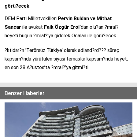
görü?ecek
DEM Parti Milletvekilleri
Pervin Buldan ve Mithat
Sancar
ile avukat
Faik Özgür Erol’
dan olu?an ?mral?
heyeti bugün ?mral?'ya giderek Öcalan ile görü?ecek.
?ktidar?n 'Terörsüz Türkiye’ olarak adland?rd??? süreç
kapsam?nda yürütülen siyasi temaslar kapsam?nda heyet,
en son 28 A?ustos’ta ?mral?’ya gitmi?ti.
Benzer Haberler