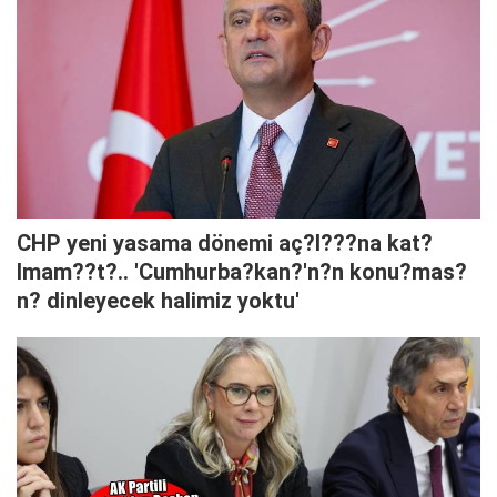
CHP yeni yasama dönemi aç?l???na kat?
lmam??t?.. 'Cumhurba?kan?'n?n konu?mas?
n? dinleyecek halimiz yoktu'