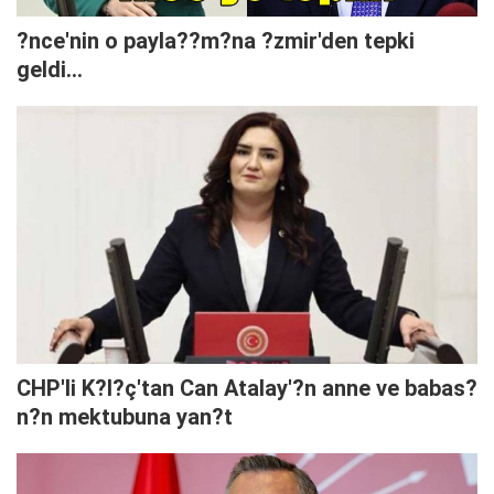
?nce'nin o payla??m?na ?zmir'den tepki
geldi...
CHP'li K?l?ç'tan Can Atalay'?n anne ve babas?
n?n mektubuna yan?t