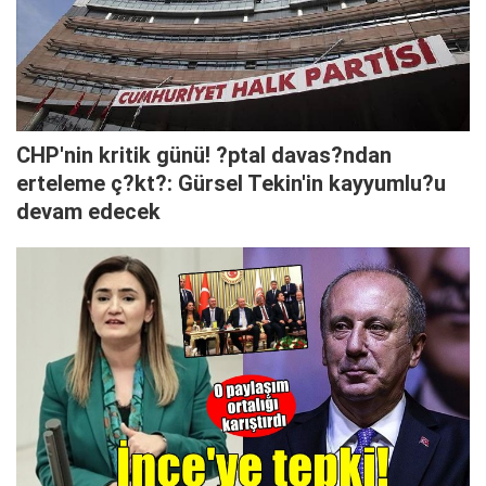
CHP'nin kritik günü! ?ptal davas?ndan
erteleme ç?kt?: Gürsel Tekin'in kayyumlu?u
devam edecek