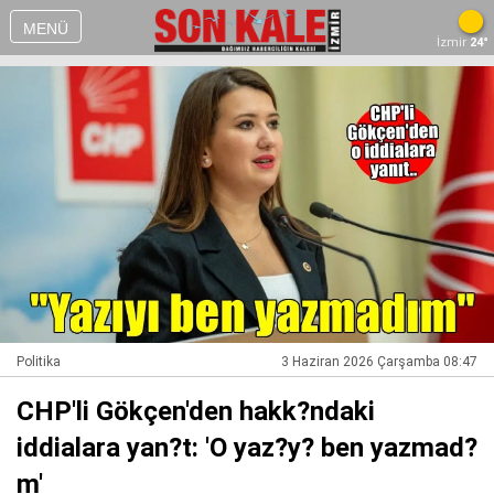
MENÜ
İzmir
24°
Politika
3 Haziran 2026 Çarşamba 08:47
CHP'li Gökçen'den hakk?ndaki
iddialara yan?t: 'O yaz?y? ben yazmad?
m'