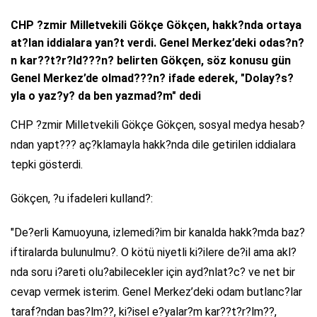
CHP ?zmir Milletvekili Gökçe Gökçen, hakk?nda ortaya
at?lan iddialara yan?t verdi. Genel Merkez’deki odas?n?
n kar??t?r?ld???n? belirten Gökçen, söz konusu gün
Genel Merkez’de olmad???n? ifade ederek, "Dolay?s?
yla o yaz?y? da ben yazmad?m" dedi
CHP ?zmir Milletvekili Gökçe Gökçen, sosyal medya hesab?
ndan yapt??? aç?klamayla hakk?nda dile getirilen iddialara
tepki gösterdi.
Gökçen, ?u ifadeleri kulland?:
"De?erli Kamuoyuna, izlemedi?im bir kanalda hakk?mda baz?
iftiralarda bulunulmu?. O kötü niyetli ki?ilere de?il ama akl?
nda soru i?areti olu?abilecekler için ayd?nlat?c? ve net bir
cevap vermek isterim. Genel Merkez’deki odam butlanc?lar
taraf?ndan bas?lm??, ki?isel e?yalar?m kar??t?r?lm??,