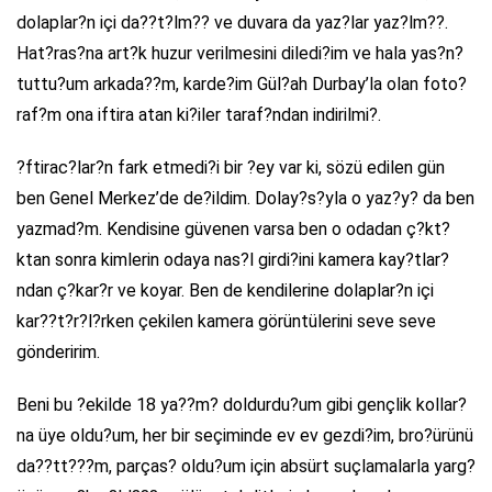
dolaplar?n içi da??t?lm?? ve duvara da yaz?lar yaz?lm??.
Hat?ras?na art?k huzur verilmesini diledi?im ve hala yas?n?
tuttu?um arkada??m, karde?im Gül?ah Durbay’la olan foto?
raf?m ona iftira atan ki?iler taraf?ndan indirilmi?.
?ftirac?lar?n fark etmedi?i bir ?ey var ki, sözü edilen gün
ben Genel Merkez’de de?ildim. Dolay?s?yla o yaz?y? da ben
yazmad?m. Kendisine güvenen varsa ben o odadan ç?kt?
ktan sonra kimlerin odaya nas?l girdi?ini kamera kay?tlar?
ndan ç?kar?r ve koyar. Ben de kendilerine dolaplar?n içi
kar??t?r?l?rken çekilen kamera görüntülerini seve seve
gönderirim.
Beni bu ?ekilde 18 ya??m? doldurdu?um gibi gençlik kollar?
na üye oldu?um, her bir seçiminde ev ev gezdi?im, bro?ürünü
da??tt???m, parças? oldu?um için absürt suçlamalarla yarg?