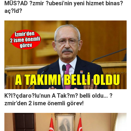
MÜS?AD ?zmir ?ubesi'nin yeni hizmet binas?
aç?ld?
K?l?çdaro?lu'nun A Tak?m? belli oldu... ?
zmir'den 2 isme önemli görev!