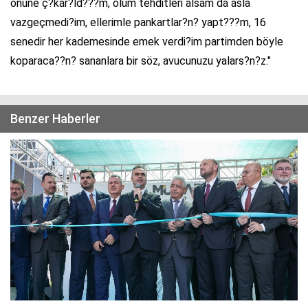
önüne ç?kar?ld???m, ölüm tehditleri alsam da asla
vazgeçmedi?im, ellerimle pankartlar?n? yapt???m, 16
senedir her kademesinde emek verdi?im partimden böyle
koparaca??n? sananlara bir söz, avucunuzu yalars?n?z."
Benzer Haberler