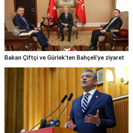
Bakan Çiftçi ve Gürlek'ten Bahçeli'ye ziyaret