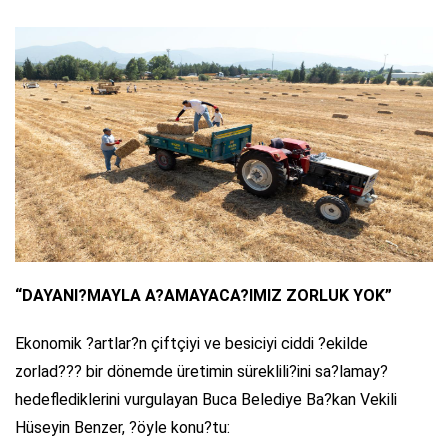
“DAYANI?MAYLA A?AMAYACA?IMIZ ZORLUK YOK”
Ekonomik ?artlar?n çiftçiyi ve besiciyi ciddi ?ekilde
zorlad??? bir dönemde üretimin süreklili?ini sa?lamay?
hedeflediklerini vurgulayan Buca Belediye Ba?kan Vekili
Hüseyin Benzer, ?öyle konu?tu: