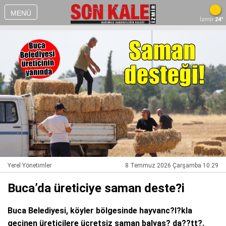
MENÜ
İzmir
24°
Yerel Yönetimler
8 Temmuz 2026 Çarşamba 10:29
Buca’da üreticiye saman deste?i
Buca Belediyesi, köyler bölgesinde hayvanc?l?kla
geçinen üreticilere ücretsiz saman balyas? da??tt?.