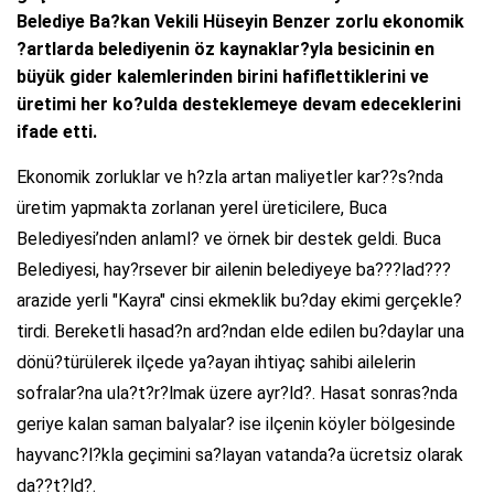
Belediye Ba?kan Vekili Hüseyin Benzer zorlu ekonomik
?artlarda belediyenin öz kaynaklar?yla besicinin en
büyük gider kalemlerinden birini hafiflettiklerini ve
üretimi her ko?ulda desteklemeye devam edeceklerini
ifade etti.
Ekonomik zorluklar ve h?zla artan maliyetler kar??s?nda
üretim yapmakta zorlanan yerel üreticilere, Buca
Belediyesi’nden anlaml? ve örnek bir destek geldi. Buca
Belediyesi, hay?rsever bir ailenin belediyeye ba???lad???
arazide yerli "Kayra" cinsi ekmeklik bu?day ekimi gerçekle?
tirdi. Bereketli hasad?n ard?ndan elde edilen bu?daylar una
dönü?türülerek ilçede ya?ayan ihtiyaç sahibi ailelerin
sofralar?na ula?t?r?lmak üzere ayr?ld?. Hasat sonras?nda
geriye kalan saman balyalar? ise ilçenin köyler bölgesinde
hayvanc?l?kla geçimini sa?layan vatanda?a ücretsiz olarak
da??t?ld?.