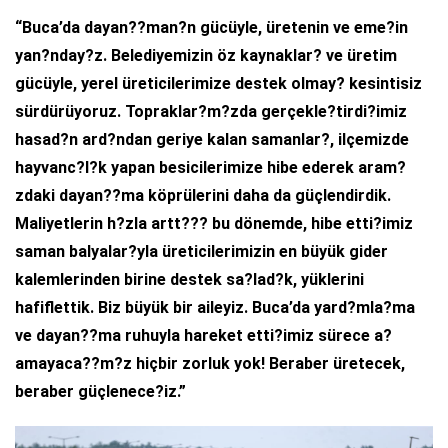
“Buca’da dayan??man?n gücüyle, üretenin ve eme?in
yan?nday?z. Belediyemizin öz kaynaklar? ve üretim
gücüyle, yerel üreticilerimize destek olmay? kesintisiz
sürdürüyoruz. Topraklar?m?zda gerçekle?tirdi?imiz
hasad?n ard?ndan geriye kalan samanlar?, ilçemizde
hayvanc?l?k yapan besicilerimize hibe ederek aram?
zdaki dayan??ma köprülerini daha da güçlendirdik.
Maliyetlerin h?zla artt??? bu dönemde, hibe etti?imiz
saman balyalar?yla üreticilerimizin en büyük gider
kalemlerinden birine destek sa?lad?k, yüklerini
hafiflettik. Biz büyük bir aileyiz. Buca’da yard?mla?ma
ve dayan??ma ruhuyla hareket etti?imiz sürece a?
amayaca??m?z hiçbir zorluk yok! Beraber üretecek,
beraber güçlenece?iz.”