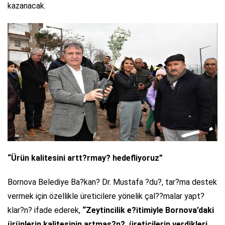
kazanacak.
“Ürün kalitesini artt?rmay? hedefliyoruz”
Bornova Belediye Ba?kan? Dr. Mustafa ?du?, tar?ma destek
vermek için özellikle üreticilere yönelik çal??malar yapt?
klar?n? ifade ederek,
“Zeytincilik e?itimiyle Bornova’daki
ürünlerin kalitesinin artmas?n?, üreticilerin verdikleri