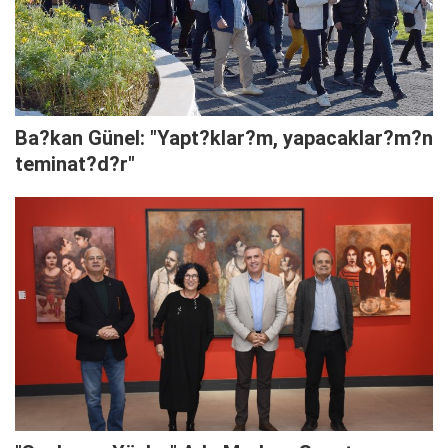
Ba?kan Günel: "Yapt?klar?m, yapacaklar?m?n
teminat?d?r"