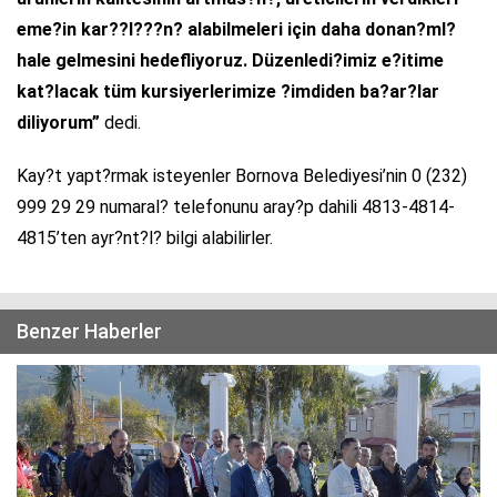
eme?in kar??l???n? alabilmeleri için daha donan?ml?
hale gelmesini hedefliyoruz. Düzenledi?imiz e?itime
kat?lacak tüm kursiyerlerimize ?imdiden ba?ar?lar
diliyorum”
dedi.
Kay?t yapt?rmak isteyenler Bornova Belediyesi’nin 0 (232)
999 29 29 numaral? telefonunu aray?p dahili 4813-4814-
4815’ten ayr?nt?l? bilgi alabilirler.
Benzer Haberler