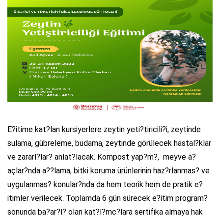
E?itime kat?lan kursiyerlere zeytin yeti?tiricili?i, zeytinde
sulama, gübreleme, budama, zeytinde görülecek hastal?klar
ve zararl?lar? anlat?lacak. Kompost yap?m?, meyve a?
açlar?nda a??lama, bitki koruma ürünlerinin haz?rlanmas? ve
uygulanmas? konular?nda da hem teorik hem de pratik e?
itimler verilecek. Toplamda 6 gün sürecek e?itim program?
sonunda ba?ar?l? olan kat?l?mc?lara sertifika almaya hak