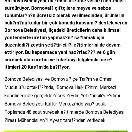
Bornova Belediyesi tar?msal üretime verdi?i destekleri
sürdürüyor. Bornoval? çiftçilere meyve ve sebze
tohumlar?n?n ücretsiz olarak verilmesinden, ürünlerin
bak?m?na kadar bir çok konuda kapsaml? destek veren
Bornova Belediyesi, ilçedeki üreticilerin daha bilimsel
yöntemlerle üretim yapmas?n? sa?lamak için
düzenledi?i zeytin yeti?tiricili?i e?itimlerini de devam
ettiriyor. Bu kapsamada yeni haz?rlad??? ve 6 gün
sürecek olan üretici ve tüketiciyi bilgilendirme e?
itimleri 20 Kas?m’da ba?l?yor.
Bornova Belediyesi ve Bornova ?lçe Tar?m ve Orman
Müdürlü?ü ortakl???nda, Bornova Halk E?itimi Merkezi
koordinesinde gerçekle?ecek Zeytin Yeti?tiricili?i E?itimi
Bornova Belediyesi Kültür Merkezi’nde yap?lacak.
Toplamda 48 saat sürecek e?itimlerde Bornova Belediyesi
Ziraat Mühendisi An?l Ayvaz taraf?ndan verilecek.