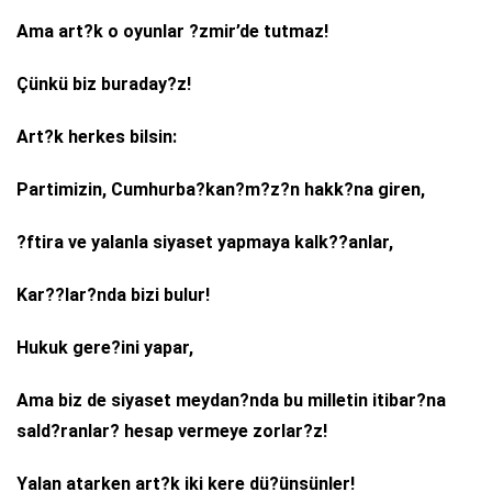
Ama art?k o oyunlar ?zmir’de tutmaz!
Çünkü biz buraday?z!
Art?k herkes bilsin:
Partimizin, Cumhurba?kan?m?z?n hakk?na giren,
?ftira ve yalanla siyaset yapmaya kalk??anlar,
Kar??lar?nda bizi bulur!
Hukuk gere?ini yapar,
Ama biz de siyaset meydan?nda bu milletin itibar?na
sald?ranlar? hesap vermeye zorlar?z!
Yalan atarken art?k iki kere dü?ünsünler!