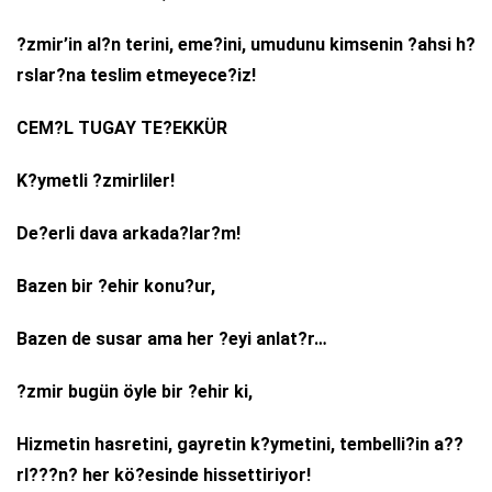
?zmir’in al?n terini, eme?ini, umudunu kimsenin ?ahsi h?
rslar?na teslim etmeyece?iz!
CEM?L TUGAY TE?EKKÜR
K?ymetli ?zmirliler!
De?erli dava arkada?lar?m!
Bazen bir ?ehir konu?ur,
Bazen de susar ama her ?eyi anlat?r…
?zmir bugün öyle bir ?ehir ki,
Hizmetin hasretini, gayretin k?ymetini, tembelli?in a??
rl???n? her kö?esinde hissettiriyor!