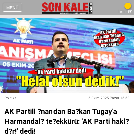
MENÜ
İzmir
25°
Politika
5 Ekim 2025 Pazar 15:53
AK Partili ?nan'dan Ba?kan Tugay'a
Harmandal? te?ekkürü: 'AK Parti hakl?
d?r!' dedi!