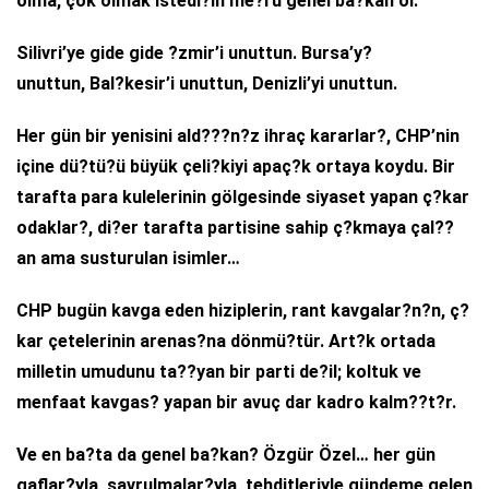
olma, çok olmak istedi?in me?ru genel ba?kan ol.
Silivri’ye gide gide ?zmir’i unuttun. Bursa’y?
unuttun, Bal?kesir’i unuttun, Denizli’yi unuttun.
Her gün bir yenisini ald???n?z ihraç kararlar?, CHP’nin
içine dü?tü?ü büyük çeli?kiyi apaç?k ortaya koydu. Bir
tarafta para kulelerinin gölgesinde siyaset yapan ç?kar
odaklar?, di?er tarafta partisine sahip ç?kmaya çal??
an ama susturulan isimler…
CHP bugün kavga eden hiziplerin, rant kavgalar?n?n, ç?
kar çetelerinin arenas?na dönmü?tür. Art?k ortada
milletin umudunu ta??yan bir parti de?il; koltuk ve
menfaat kavgas? yapan bir avuç dar kadro kalm??t?r.
Ve en ba?ta da genel ba?kan? Özgür Özel… her gün
gaflar?yla, savrulmalar?yla, tehditleriyle gündeme gelen