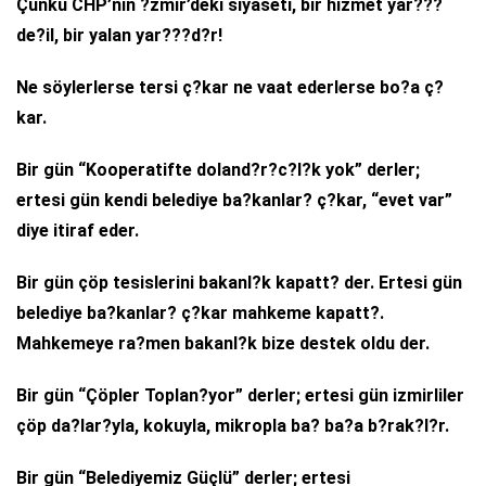
Çünkü CHP’nin ?zmir’deki siyaseti, bir hizmet yar???
de?il, bir yalan yar???d?r!
Ne söylerlerse tersi ç?kar ne vaat ederlerse bo?a ç?
kar.
Bir gün “Kooperatifte doland?r?c?l?k yok” derler;
ertesi gün kendi belediye ba?kanlar? ç?kar, “evet var”
diye itiraf eder.
Bir gün çöp tesislerini bakanl?k kapatt? der. Ertesi gün
belediye ba?kanlar? ç?kar mahkeme kapatt?.
Mahkemeye ra?men bakanl?k bize destek oldu der.
Bir gün “Çöpler Toplan?yor” derler; ertesi gün izmirliler
çöp da?lar?yla, kokuyla, mikropla ba? ba?a b?rak?l?r.
Bir gün “Belediyemiz Güçlü” derler; ertesi