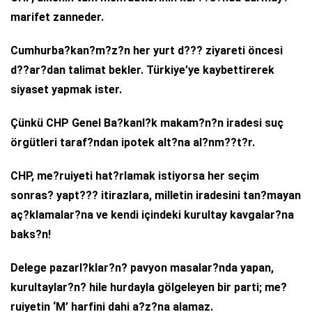
marifet zanneder.
Cumhurba?kan?m?z?n her yurt d??? ziyareti öncesi
d??ar?dan talimat bekler. Türkiye’ye kaybettirerek
siyaset yapmak ister.
Çünkü CHP Genel Ba?kanl?k makam?n?n iradesi suç
örgütleri taraf?ndan ipotek alt?na al?nm??t?r.
CHP, me?ruiyeti hat?rlamak istiyorsa her seçim
sonras? yapt??? itirazlara, milletin iradesini tan?mayan
aç?klamalar?na ve kendi içindeki kurultay kavgalar?na
baks?n!
Delege pazarl?klar?n? pavyon masalar?nda yapan,
kurultaylar?n? hile hurdayla gölgeleyen bir parti; me?
ruiyetin ‘M’ harfini dahi a?z?na alamaz.