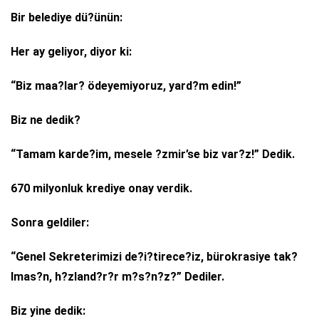
Bir belediye dü?ünün:
Her ay geliyor, diyor ki:
“Biz maa?lar? ödeyemiyoruz, yard?m edin!”
Biz ne dedik?
“Tamam karde?im, mesele ?zmir’se biz var?z!” Dedik.
670 milyonluk krediye onay verdik.
Sonra geldiler:
“Genel Sekreterimizi de?i?tirece?iz, bürokrasiye tak?
lmas?n, h?zland?r?r m?s?n?z?” Dediler.
Biz yine dedik: