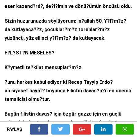
eser kazand?rd?, de?i?imin ve dönü?ümün öncüsü oldu.
Sizin huzurunuzda söylüyorum: in?allah 50. Y?l?m?z?
da kutlayaca??z, çocuklar?m?z torunlar?m?z
yüzüncü, yüz ellinci y?l?m?z? da kutlayacak.
F?L?ST?N MESELES?
K?ymetli te?kilat mensuplar?m?z
?unu herkes kabul ediyor ki Recep Tayyip Erdo?
an siyaset hayat? boyunca Filistin davas?n?n en önemli
temsilcisi olmu?tur.
Bugün filistin davas? için özgür gazze için en güçlü
mücadeleyi ortaya koyan, en kararl? duru?u gösteren
PAYLAŞ
lider Cumhurba?kan?m?zd?r.