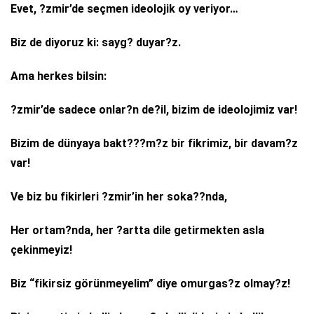
Evet, ?zmir’de seçmen ideolojik oy veriyor…
Biz de diyoruz ki: sayg? duyar?z.
Ama herkes bilsin:
?zmir’de sadece onlar?n de?il, bizim de ideolojimiz var!
Bizim de dünyaya bakt???m?z bir fikrimiz, bir davam?z
var!
Ve biz bu fikirleri ?zmir’in her soka??nda,
Her ortam?nda, her ?artta dile getirmekten asla
çekinmeyiz!
Biz “fikirsiz görünmeyelim” diye omurgas?z olmay?z!