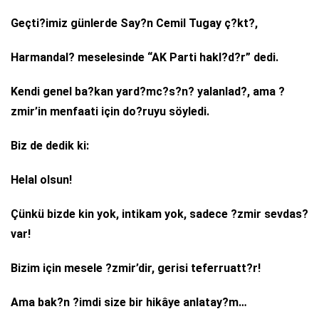
Geçti?imiz günlerde Say?n Cemil Tugay ç?kt?,
Harmandal? meselesinde “AK Parti hakl?d?r” dedi.
Kendi genel ba?kan yard?mc?s?n? yalanlad?, ama ?
zmir’in menfaati için do?ruyu söyledi.
Biz de dedik ki:
Helal olsun!
Çünkü bizde kin yok, intikam yok, sadece ?zmir sevdas?
var!
Bizim için mesele ?zmir’dir, gerisi teferruatt?r!
Ama bak?n ?imdi size bir hikâye anlatay?m…