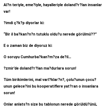
Al?n teriyle, eme?iyle, hayalleriyle doland?r?lan insanlar
var!
?imdi ç?k?p diyorlar ki:
“Bir il ba?kan?n?n tutuklu oldu?u nerede görülmü??”
E o zaman biz de diyoruz ki:
O soruyu Cumhurba?kan?m?za de?il…
?zmir’de doland?r?lan ma?durlara sorun!
Tüm birikimlerini, mal varl?klar?n?, çolu?unun çocu?
unun gelece?ini bu kooperatiflere yat?ran o insanlara
sorun!
Onlar anlats?n size bu tablonun nerede görüldü?ünü,