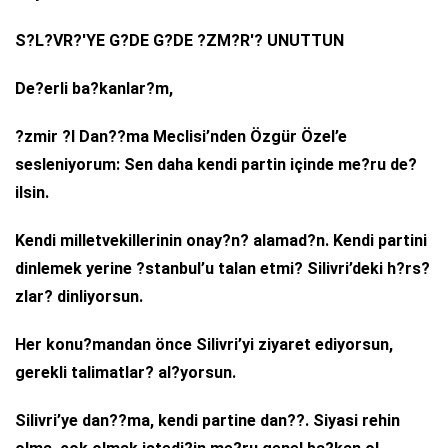
S?L?VR?'YE G?DE G?DE ?ZM?R'? UNUTTUN
De?erli ba?kanlar?m,
?zmir ?l Dan??ma Meclisi’nden Özgür Özel’e
sesleniyorum: Sen daha kendi partin içinde me?ru de?
ilsin.
Kendi milletvekillerinin onay?n? alamad?n. Kendi partini
dinlemek yerine ?stanbul’u talan etmi? Silivri’deki h?rs?
zlar? dinliyorsun.
Her konu?mandan önce Silivri’yi ziyaret ediyorsun,
gerekli talimatlar? al?yorsun.
Silivri’ye dan??ma, kendi partine dan??. Siyasi rehin