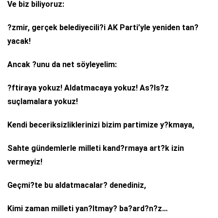
Ve biz biliyoruz:
?zmir, gerçek belediyecili?i AK Parti’yle yeniden tan?
yacak!
Ancak ?unu da net söyleyelim:
?ftiraya yokuz! Aldatmacaya yokuz! As?ls?z
suçlamalara yokuz!
Kendi beceriksizliklerinizi bizim partimize y?kmaya,
Sahte gündemlerle milleti kand?rmaya art?k izin
vermeyiz!
Geçmi?te bu aldatmacalar? denediniz,
Kimi zaman milleti yan?ltmay? ba?ard?n?z…