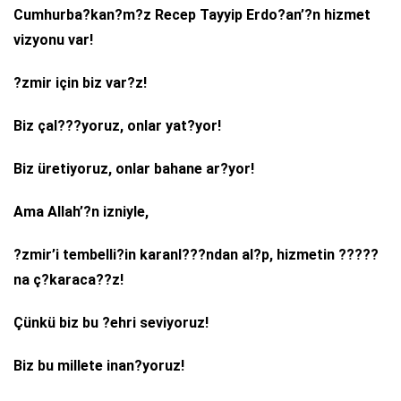
Cumhurba?kan?m?z Recep Tayyip Erdo?an’?n hizmet
vizyonu var!
?zmir için biz var?z!
Biz çal???yoruz, onlar yat?yor!
Biz üretiyoruz, onlar bahane ar?yor!
Ama Allah’?n izniyle,
?zmir’i tembelli?in karanl???ndan al?p, hizmetin ?????
na ç?karaca??z!
Çünkü biz bu ?ehri seviyoruz!
Biz bu millete inan?yoruz!