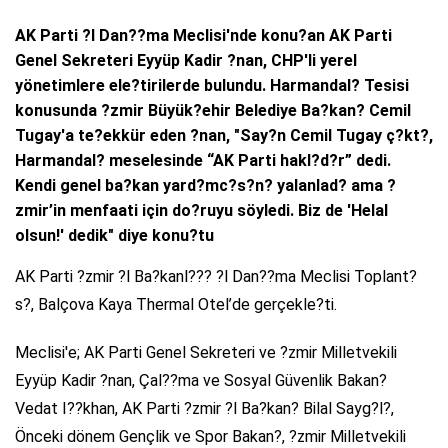
AK Parti ?l Dan??ma Meclisi'nde konu?an AK Parti
Genel Sekreteri Eyyüp Kadir ?nan, CHP'li yerel
yönetimlere ele?tirilerde bulundu. Harmandal? Tesisi
konusunda ?zmir Büyük?ehir Belediye Ba?kan? Cemil
Tugay'a te?ekkür eden ?nan, "Say?n Cemil Tugay ç?kt?,
Harmandal? meselesinde “AK Parti hakl?d?r” dedi.
Kendi genel ba?kan yard?mc?s?n? yalanlad? ama ?
zmir’in menfaati için do?ruyu söyledi. Biz de 'Helal
olsun!' dedik" diye konu?tu
AK Parti ?zmir ?l Ba?kanl??? ?l Dan??ma Meclisi Toplant?
s?, Balçova Kaya Thermal Otel’de gerçekle?ti.
Meclisi'e; AK Parti Genel Sekreteri ve ?zmir Milletvekili
Eyyüp Kadir ?nan, Çal??ma ve Sosyal Güvenlik Bakan?
Vedat I??khan, AK Parti ?zmir ?l Ba?kan? Bilal Sayg?l?,
Önceki dönem Gençlik ve Spor Bakan?, ?zmir Milletvekili