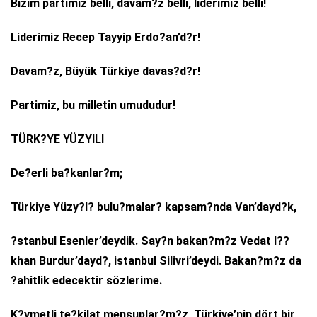
Bizim partimiz belli, davam?z belli, liderimiz belli!
Liderimiz Recep Tayyip Erdo?an’d?r!
Davam?z, Büyük Türkiye davas?d?r!
Partimiz, bu milletin umududur!
TÜRK?YE YÜZYILI
De?erli ba?kanlar?m;
Türkiye Yüzy?l? bulu?malar? kapsam?nda Van’dayd?k,
?stanbul Esenler’deydik. Say?n bakan?m?z Vedat I??
khan Burdur’dayd?, istanbul Silivri’deydi. Bakan?m?z da
?ahitlik edecektir sözlerime.
K?ymetli te?kilat mensuplar?m?z, Türkiye’nin dört bir