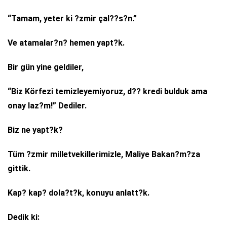
“Tamam, yeter ki ?zmir çal??s?n.”
Ve atamalar?n? hemen yapt?k.
Bir gün yine geldiler,
“Biz Körfezi temizleyemiyoruz, d?? kredi bulduk ama
onay laz?m!” Dediler.
Biz ne yapt?k?
Tüm ?zmir milletvekillerimizle, Maliye Bakan?m?za
gittik.
Kap? kap? dola?t?k, konuyu anlatt?k.
Dedik ki: