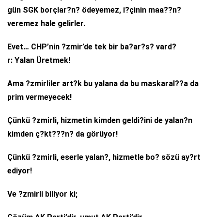
gün SGK borçlar?n? ödeyemez, i?çinin maa??n?
veremez hale gelirler.
Evet… CHP’nin ?zmir’de tek bir ba?ar?s? vard?
r: Yalan Üretmek!
Ama ?zmirliler art?k bu yalana da bu maskaral??a da
prim vermeyecek!
Çünkü ?zmirli, hizmetin kimden geldi?ini de yalan?n
kimden ç?kt???n? da görüyor!
Çünkü ?zmirli, eserle yalan?, hizmetle bo? sözü ay?rt
ediyor!
Ve ?zmirli biliyor ki;