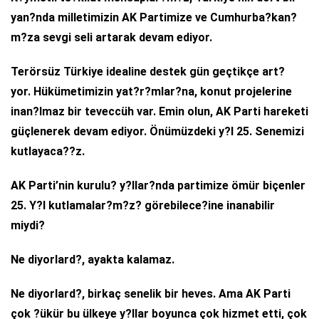
yan?nda milletimizin AK Partimize ve Cumhurba?kan?
m?za sevgi seli artarak devam ediyor.
Terörsüz Türkiye idealine destek gün geçtikçe art?
yor. Hükümetimizin yat?r?mlar?na, konut projelerine
inan?lmaz bir teveccüh var. Emin olun, AK Parti hareketi
güçlenerek devam ediyor. Önümüzdeki y?l 25. Senemizi
kutlayaca??z.
AK Parti’nin kurulu? y?llar?nda partimize ömür biçenler
25. Y?l kutlamalar?m?z? görebilece?ine inanabilir
miydi?
Ne diyorlard?, ayakta kalamaz.
Ne diyorlard?, birkaç senelik bir heves. Ama AK Parti
çok ?ükür bu ülkeye y?llar boyunca çok hizmet etti, çok