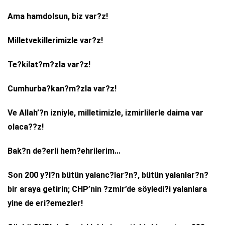
Ama hamdolsun, biz var?z!
Milletvekillerimizle var?z!
Te?kilat?m?zla var?z!
Cumhurba?kan?m?zla var?z!
Ve Allah’?n izniyle, milletimizle, izmirlilerle daima var
olaca??z!
Bak?n de?erli hem?ehrilerim…
Son 200 y?l?n bütün yalanc?lar?n?, bütün yalanlar?n?
bir araya getirin; CHP’nin ?zmir’de söyledi?i yalanlara
yine de eri?emezler!