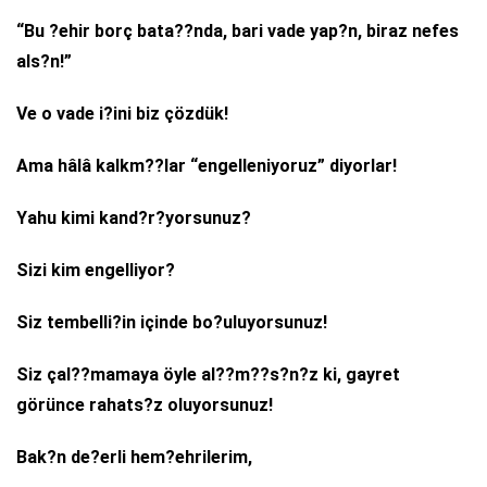
“Bu ?ehir borç bata??nda, bari vade yap?n, biraz nefes
als?n!”
Ve o vade i?ini biz çözdük!
Ama hâlâ kalkm??lar “engelleniyoruz” diyorlar!
Yahu kimi kand?r?yorsunuz?
Sizi kim engelliyor?
Siz tembelli?in içinde bo?uluyorsunuz!
Siz çal??mamaya öyle al??m??s?n?z ki, gayret
görünce rahats?z oluyorsunuz!
Bak?n de?erli hem?ehrilerim,