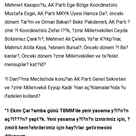
Mehmet Kasapo?lu, AK Parti Ege Bölge Koordinatörü
Mustafa Esgin, AK Parti MKYK Üyesi Hamza Da?, önceki
dönem Tar?m ve Orman Bakan? Bekir Pakdemirli, AK Parti ?
zmir ?l Koordinatörü Zafer I??k, ?zmir Milletvekilleri Ceyda
Bölünmez Çank?r?, Mehmet Ali Çelebi, Ya?ar K?rkp?nar,
Mahmut Atilla Kaya, ?ebnem Bursal?, Önceki dönem ?l Ba?
kanlar?, Önceki dönem ?zmir Milletvekilleri ve te?kilat
mensuplar? kat?ld?
?l Dan??ma Meclisi'nde konu?an AK Parti Genel Sekreteri
ve ?zmir Milletvekili Eyyüp Kadir ?nan aç?klamalar?nda ?u
ifadeleri kulland?.
"1 Ekim Çar?amba günü TBMM’de yeni yasama y?l?n?n
aç?l???n? yapt?k. Yeni yasama y?l?n?n izmirimiz için, ?
zmirli hem?ehrilerimiz için hay?rlar getirmesini