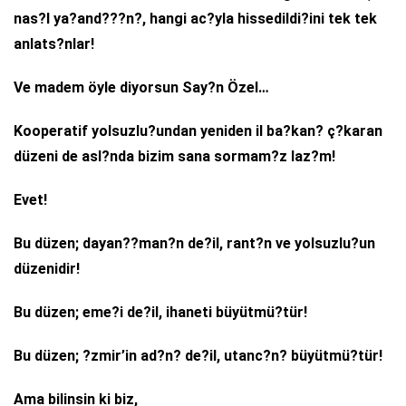
nas?l ya?and???n?, hangi ac?yla hissedildi?ini tek tek
anlats?nlar!
Ve madem öyle diyorsun Say?n Özel…
Kooperatif yolsuzlu?undan yeniden il ba?kan? ç?karan
düzeni de asl?nda bizim sana sormam?z laz?m!
Evet!
Bu düzen; dayan??man?n de?il, rant?n ve yolsuzlu?un
düzenidir!
Bu düzen; eme?i de?il, ihaneti büyütmü?tür!
Bu düzen; ?zmir’in ad?n? de?il, utanc?n? büyütmü?tür!
Ama bilinsin ki biz,