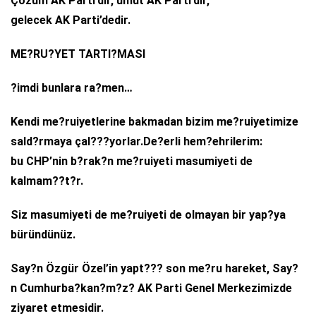
Çözüm AK Parti’dir, umut AK Parti’dir,
gelecek AK Parti’dedir.
ME?RU?YET TARTI?MASI
?imdi bunlara ra?men…
Kendi me?ruiyetlerine bakmadan bizim me?ruiyetimize
sald?rmaya çal???yorlar.De?erli hem?ehrilerim:
bu CHP’nin b?rak?n me?ruiyeti masumiyeti de
kalmam??t?r.
Siz masumiyeti de me?ruiyeti de olmayan bir yap?ya
büründünüz.
Say?n Özgür Özel’in yapt??? son me?ru hareket, Say?
n Cumhurba?kan?m?z? AK Parti Genel Merkezimizde
ziyaret etmesidir.