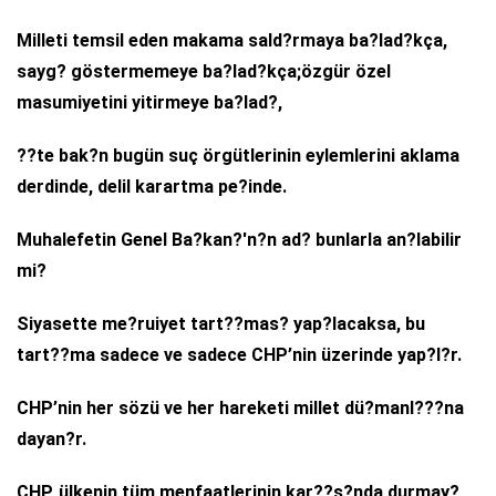
Milleti temsil eden makama sald?rmaya ba?lad?kça,
sayg? göstermemeye ba?lad?kça;özgür özel
masumiyetini yitirmeye ba?lad?,
??te bak?n bugün suç örgütlerinin eylemlerini aklama
derdinde, delil karartma pe?inde.
Muhalefetin Genel Ba?kan?'n?n ad? bunlarla an?labilir
mi?
Siyasette me?ruiyet tart??mas? yap?lacaksa, bu
tart??ma sadece ve sadece CHP’nin üzerinde yap?l?r.
CHP’nin her sözü ve her hareketi millet dü?manl???na
dayan?r.
CHP, ülkenin tüm menfaatlerinin kar??s?nda durmay?