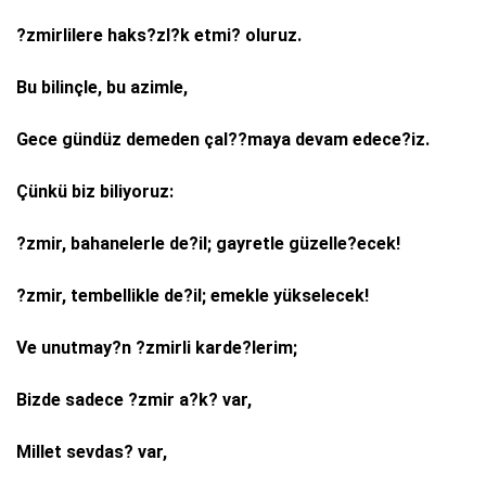
?zmirlilere haks?zl?k etmi? oluruz.
Bu bilinçle, bu azimle,
Gece gündüz demeden çal??maya devam edece?iz.
Çünkü biz biliyoruz:
?zmir, bahanelerle de?il; gayretle güzelle?ecek!
?zmir, tembellikle de?il; emekle yükselecek!
Ve unutmay?n ?zmirli karde?lerim;
Bizde sadece ?zmir a?k? var,
Millet sevdas? var,