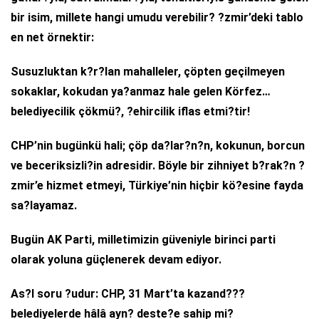
bir isim, millete hangi umudu verebilir? ?zmir’deki tablo
en net örnektir:
Susuzluktan k?r?lan mahalleler, çöpten geçilmeyen
sokaklar, kokudan ya?anmaz hale gelen Körfez…
belediyecilik çökmü?, ?ehircilik iflas etmi?tir!
CHP’nin bugünkü hali; çöp da?lar?n?n, kokunun, borcun
ve beceriksizli?in adresidir. Böyle bir zihniyet b?rak?n ?
zmir’e hizmet etmeyi, Türkiye’nin hiçbir kö?esine fayda
sa?layamaz.
Bugün AK Parti, milletimizin güveniyle birinci parti
olarak yoluna güçlenerek devam ediyor.
As?l soru ?udur: CHP, 31 Mart’ta kazand???
belediyelerde hâlâ ayn? deste?e sahip mi?