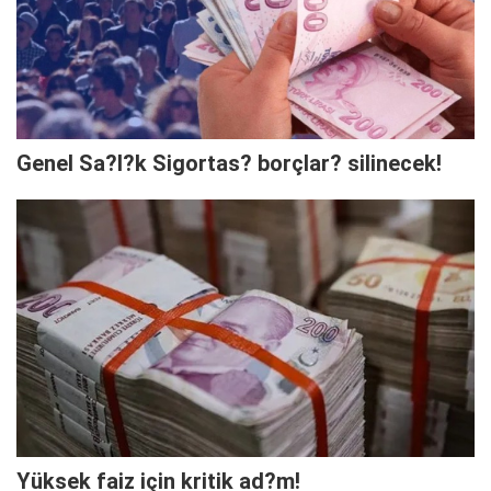
Genel Sa?l?k Sigortas? borçlar? silinecek!
Yüksek faiz için kritik ad?m!