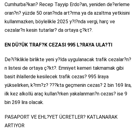
Cumhurba?kan? Recep Tayyip Erdo?an, yeniden de?erleme
oran?n? yüzde 50 oran?nda art?rma ya da azaltma yetkisini
kullanmazken, böylelikle 2025 y?l?nda vergi, harç ve
cezalar?n kesin tutarlar? da ortaya ç?kt?.
EN DÜ?ÜK TRAF?K CEZASI 995 L?RAYA ULA?TI
De?i?iklikle birlikte yeni y?lda uygulanacak trafik cezalar?n?
n listesi de ortaya ç?kt?. Emniyet kemeri takmamak gibi
basit ihlallerde kesilecek trafik cezas? 995 liraya
yükselirken, k?rm?z? ???kta geçmenin cezas? 2 bin 169 lira,
ilk kez alkollü araç kullan?rken yakalanman?n cezas? ise 9
bin 269 lira olacak.
PASAPORT VE EHL?YET ÜCRETLER? KATLANARAK
ARTIYOR