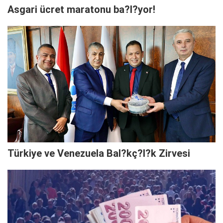
Asgari ücret maratonu ba?l?yor!
Türkiye ve Venezuela Bal?kç?l?k Zirvesi