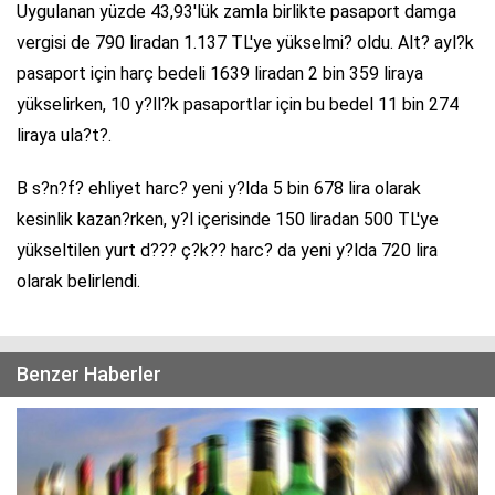
Uygulanan yüzde 43,93'lük zamla birlikte pasaport damga
vergisi de 790 liradan 1.137 TL'ye yükselmi? oldu. Alt? ayl?k
pasaport için harç bedeli 1639 liradan 2 bin 359 liraya
yükselirken, 10 y?ll?k pasaportlar için bu bedel 11 bin 274
liraya ula?t?.
B s?n?f? ehliyet harc? yeni y?lda 5 bin 678 lira olarak
kesinlik kazan?rken, y?l içerisinde 150 liradan 500 TL'ye
yükseltilen yurt d??? ç?k?? harc? da yeni y?lda 720 lira
olarak belirlendi.
Benzer Haberler