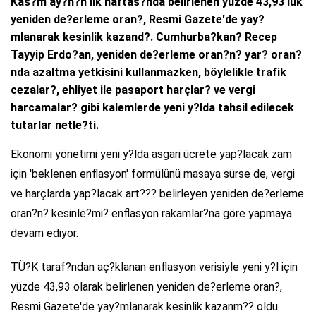
Kas?m ay?n?n ilk haftas?nda belirlenen yüzde 43,93'lük
yeniden de?erleme oran?, Resmi Gazete'de yay?
mlanarak kesinlik kazand?. Cumhurba?kan? Recep
Tayyip Erdo?an, yeniden de?erleme oran?n? yar? oran?
nda azaltma yetkisini kullanmazken, böylelikle trafik
cezalar?, ehliyet ile pasaport harçlar? ve vergi
harcamalar? gibi kalemlerde yeni y?lda tahsil edilecek
tutarlar netle?ti.
Ekonomi yönetimi yeni y?lda asgari ücrete yap?lacak zam
için 'beklenen enflasyon' formülünü masaya sürse de, vergi
ve harçlarda yap?lacak art??? belirleyen yeniden de?erleme
oran?n? kesinle?mi? enflasyon rakamlar?na göre yapmaya
devam ediyor.
TÜ?K taraf?ndan aç?klanan enflasyon verisiyle yeni y?l için
yüzde 43,93 olarak belirlenen yeniden de?erleme oran?,
Resmi Gazete'de yay?mlanarak kesinlik kazanm?? oldu.