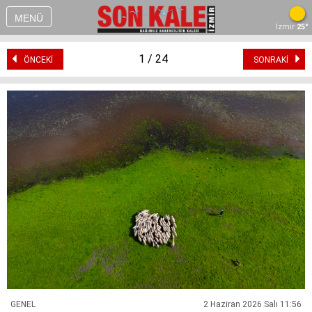
MENÜ
İzmir
25°
1 / 24
ÖNCEKİ
SONRAKİ
GENEL
2 Haziran 2026 Salı 11:56